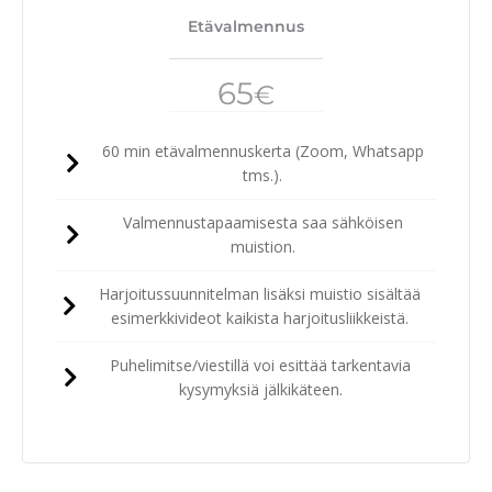
Etävalmennus
65
€
60 min etävalmennuskerta (Zoom, Whatsapp
tms.).
Valmennustapaamisesta saa sähköisen
muistion.
Harjoitussuunnitelman lisäksi muistio sisältää
esimerkkivideot kaikista harjoitusliikkeistä.
Puhelimitse/viestillä voi esittää tarkentavia
kysymyksiä jälkikäteen.