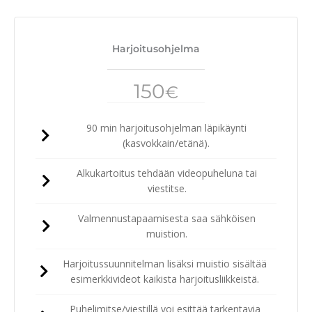
Harjoitusohjelma
150
€
90 min harjoitusohjelman läpikäynti
(kasvokkain/etänä).
Alkukartoitus tehdään videopuheluna tai
viestitse.
Valmennustapaamisesta saa sähköisen
muistion.
Harjoitussuunnitelman lisäksi muistio sisältää
esimerkkivideot kaikista harjoitusliikkeistä.
Puhelimitse/viestillä voi esittää tarkentavia