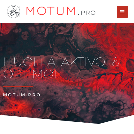
Siirry
Pääva
sisältöön
HUOLLA, AKTIVOI &
OPTIMOI
MOTUM.PRO