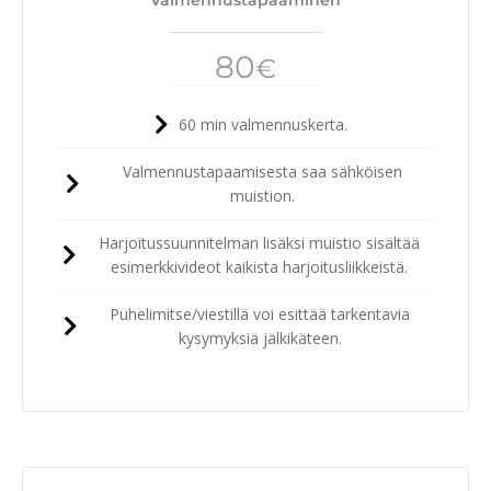
80
€
60 min valmennuskerta.
Valmennustapaamisesta saa sähköisen
muistion.
Harjoitussuunnitelman lisäksi muistio sisältää
esimerkkivideot kaikista harjoitusliikkeistä.
Puhelimitse/viestillä voi esittää tarkentavia
kysymyksiä jälkikäteen.