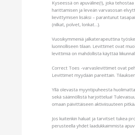
Kyseessä on apuväline(!), joka tehostaa 
harittamisen ja leveän varvasosan elvytt
lievittymisen lisäksi – parantunut tasapa
(nilkat, polvet, lonkat…).
Vuosikymmeniä jalkaterapeuttina työsken
luonnolliseen tilaan. Levittimet ovat muo
levittimiä on mahdollista käyttää liikunnal
Correct Toes -varvaslevittimet ovat pehm
Levittimet myydään pareittain. Tilauks
Yllä olevasta myyntipuheesta huolimatta 
sekä säännöllistä harjoittelua! Tulevais
omaan päivittäiseen aktiviisuuteen pitk
Jos kuitenkin haluat ja tarvitset tukea
perusteella yhdet laadukkaimmista apuvä