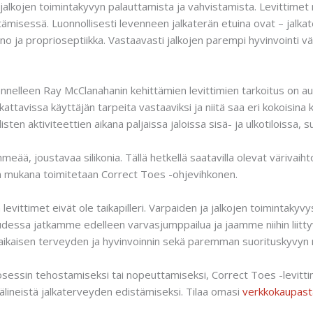
jalkojen toimintakyvyn palauttamista ja vahvistamista. Levittimet
ämisessä. Luonnollisesti levenneen jalkaterän etuina ovat – jalkate
ino ja proprioseptiikka. Vastaavasti jalkojen parempi hyvinvointi vä
nelleen Ray McClanahanin kehittämien levittimien tarkoitus on aut
kattavissa käyttäjän tarpeita vastaaviksi ja niitä saa eri kokoisin
listen aktiviteettien aikana paljaissa jaloissa sisä- ja ulkotiloissa, 
eää, joustavaa silikonia. Tällä hetkellä saatavilla olevat värivaih
en mukana toimitetaan Correct Toes -ohjevihkonen.
levittimet eivät ole taikapilleri. Varpaiden ja jalkojen toimintaky
uudessa jatkamme edelleen varvasjumppailua ja jaamme niihin liitty
äaikaisen terveyden ja hyvinvoinnin sekä paremman suorituskyvyn
 prosessin tehostamiseksi tai nopeuttamiseksi, Correct Toes -le
lineistä jalkaterveyden edistämiseksi. Tilaa omasi
verkkokaupas