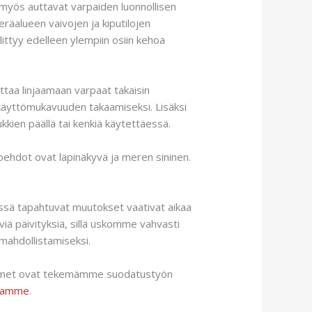
 myös auttavat varpaiden luonnollisen
räalueen vaivojen ja kiputilojen
littyy edelleen ylempiin osiin kehoa
taa linjaamaan varpaat takaisin
a käyttömukavuuden takaamiseksi. Lisäksi
sukkien päällä tai kenkiä käytettäessä.
toehdot ovat läpinäkyvä ja meren sininen.
vyssä tapahtuvat muutokset vaativat aikaa
viä päivityksiä, sillä uskomme vahvasti
 mahdollistamiseksi.
vittimet ovat tekemämme suodatustyön
tamme
.